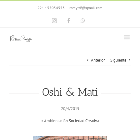
Saltar
221 155054553
|
romytdf@gmail.com
al
contenido
Instagram
Facebook
WhatsApp
Anterior
Siguiente
Oshi & Mati
20/4/2019
• Ambientación
Sociedad Creativa