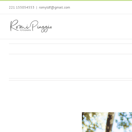
Saltar
221 155054553
|
romytdf@gmail.com
al
contenido